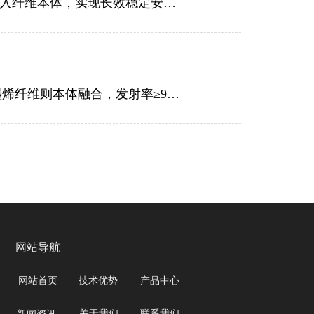
市面石墨烯面料多为涂层易衰减，启脉®超导纤维以专利生物质复合纺丝技术将石墨烯嵌入纤维本体，实现长效稳定安全的多功能集成。
市面上远红外保暖面料分两类：传统陶瓷纤维靠表层掺杂，发热不均、易衰减；启脉石墨烯纤维则本体融合，发射率≥90%，精准释放6-14μm生命光波，深层共振、耐洗耐用、体感温和持久。
网站导航
网站首页
技术优势 
产品中心 
关于我们 
联系我们