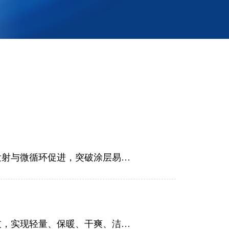
启脉石墨烯超导纤维通过本体改性技术，将高纯石墨烯嵌入纤维晶格，实现长效远红外发射与微循环促进，突破涂层易脱落、功能衰减等行业瓶颈。
气凝胶超羽棉以纳米锁温、远红外升温、立体荷叶拒水、嵌入式抑菌及骨架支撑五大科技，实现轻量、保暖、干爽、洁净、耐洗的全能表现。