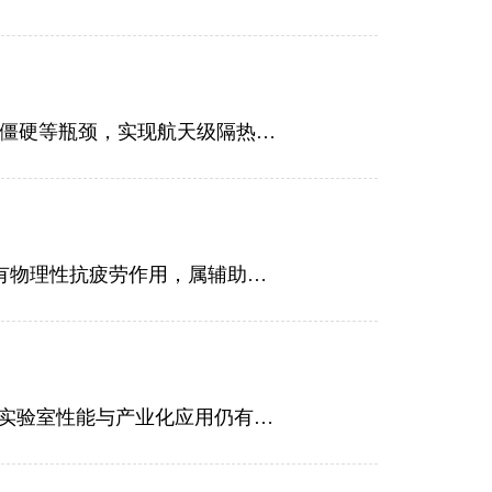
保暖纺织业迎来革命：山东稀有高科以自研热湃®气凝胶纤维纱线，突破水洗衰减、手感僵硬等瓶颈，实现航天级隔热与全场景定制量产。
石墨烯纤维面料通过6–14μm远红外共振改善微循环、加速代谢、提升细胞能量效率，具有物理性抗疲劳作用，属辅助调理而非治疗手段。
石墨烯具sp²杂化二维蜂窝结构和离域π电子，拥有超高强韧性、导电导热性及透光率，但实验室性能与产业化应用仍有差距。