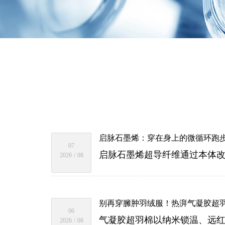
启脉石墨烯：穿在身上的微循环跑
07
2026
/
08
别再穿臃肿羽绒服！热湃气凝胶超羽
06
2026
/
08