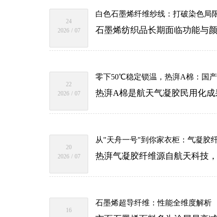
白色石墨烯纤维纱线：打破染色局
24
2026
/
07
零下50℃稳定锁温，热湃A棉：国
22
2026
/
07
从"天舟一号"到你家衣柜：气凝胶
20
2026
/
07
石墨烯超导纤维：性能全维度解析
16