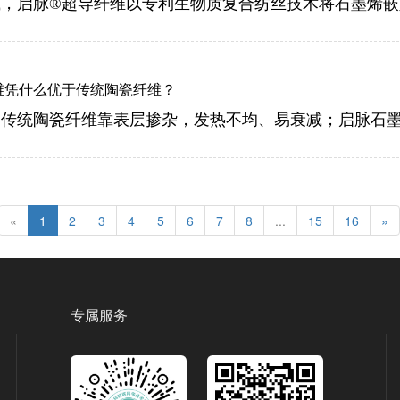
维凭什么优于传统陶瓷纤维？
«
1
2
3
4
5
6
7
8
...
15
16
»
专属服务