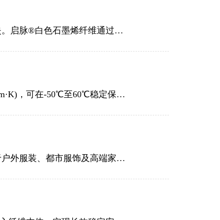
石墨烯纺织品长期面临功能与颜值不可兼得的困境：深色限制设计，涂层工艺致功能易失。启脉®白色石墨烯纤维通过本体改性专利技术，实现原生白色基底、全色系染色及水洗50次功能不衰减，突破行业双重瓶颈。
热湃A棉是航天气凝胶民用化成果，柔性耐折、疏水拒湿，导热系数低至0.017–0.023 W/(m·K)，可在-50℃至60℃稳定保温，厚度仅为传统材料1/3。
热湃气凝胶纤维源自航天科技，轻盈保暖、抑菌耐洗，导热系数低、保温性强，广泛用于户外服装、都市服饰及高端家纺。