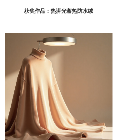
获奖作品：热湃光蓄热防水绒