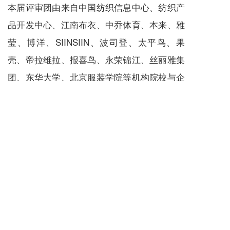
本届评审团由来自中国纺织信息中心、纺织产
品开发中心、江南布衣、中乔体育、本来、雅
莹、博洋、SIINSIIN、波司登、太平鸟、果
壳、帝拉维拉、报喜鸟、永荣锦江、丝丽雅集
团、东华大学、北京服装学院等机构院校与企
业的专家构成。陈宝建担任主任评委。
热湃气凝胶
山东稀有科技
热湃光蓄热
中国国际面料设计大赛
保暖轻量化
流行面料
上一篇 :
百荟蛋白美肤纤维/纱线，穿在身上的“隐形护肤品”