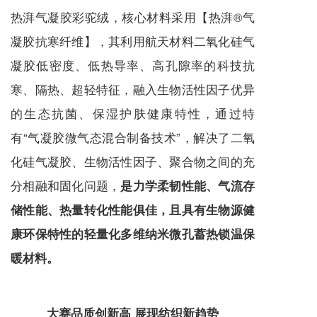
热湃气凝胶彩驼绒，核心材料采用【热湃®气
凝胶抗寒纤维】，其利用航天材料
二氧化硅气
凝胶低密度、低热导率、高孔隙率的科技抗
寒、
隔热、超轻特
征
，融入生物活性因子优异
的生态抗菌、保湿护肤健康特性，通过特
有“气凝胶微气态混合制备技术”，解决了二氧
化硅气凝胶、生物活性因子、聚合物之间的充
分相融和固化问题，
是
力学柔韧性能、气流存
储性能、热量转化性能俱佳
，且具有生物源健
康环保特性的轻量化多维纳米微孔蓄热锁温保
暖材料。
大赛品质创新高
展现纺织新趋势